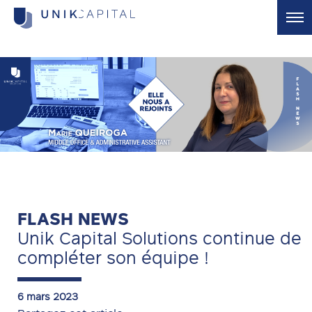
Unik Core
Core, Core +
Unik Value Add
Création de valeur
Unik Opportunity
Dette privée
Unik Signature
White labelling
FLASH NEWS
La Société
Unik Capital Solutions continue de
Qui sommes nous ?
compléter son équipe !
Unik Partner Centre
Actualités
6 mars 2023