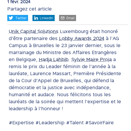
Valeurs
1 févr. 2024
Partagez cet article
Contact
Twitter
LinkedIn
Email
EN
Unik Capital Solutions
Luxembourg était honoré
d’être partenaire des
Lobby Awards 2024
à l’AG
Campus à Bruxelles le 23 janvier dernier, sous le
marrainage du Ministre des Affaires Etrangères
en Belgique,
Hadja Lahbib
.
Sylvie Maire Proia
a
remis le prix du Leader féminin de l’année à la
lauréate, Laurence Massart, Première Présidente
de la Cour d’Appel de Bruxelles, qui défend la
démocratie et la justice avec indépendance,
humanité et audace. Nous félicitons tous les
lauréats de la soirée qui mettent l’expertise et le
leadership à l’honneur !
#Expertise #Leadership #Talent #SavoirFaire